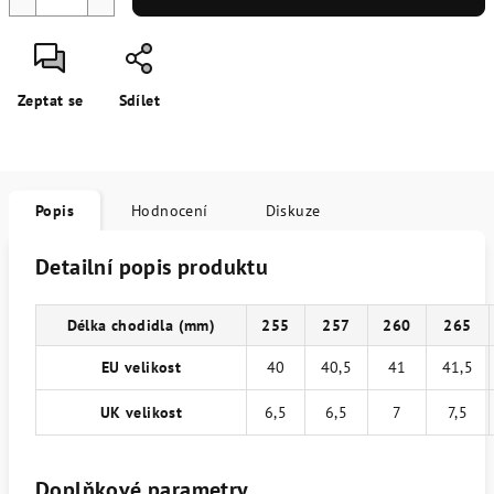
Zeptat se
Sdílet
Popis
Hodnocení
Diskuze
Detailní popis produktu
Délka chodidla (mm)
255
257
260
265
EU velikost
40
40,5
41
41,5
UK velikost
6,5
6,5
7
7,5
Doplňkové parametry