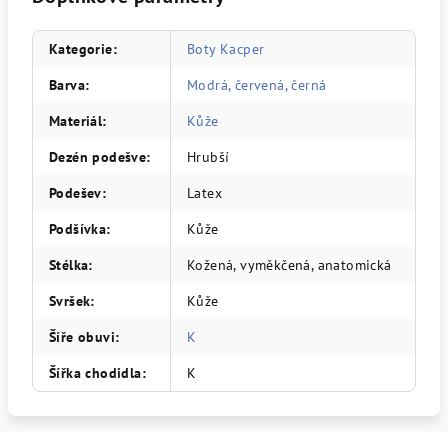
Kategorie
:
Boty Kacper
Barva
:
Modrá, červená, černá
Materiál
:
Kůže
Dezén podešve
:
Hrubší
Podešev
:
Latex
Podšívka
:
Kůže
Stélka
:
Kožená, vyměkčená, anatomická
Svršek
:
Kůže
Šíře obuvi
:
K
Šířka chodidla
:
K