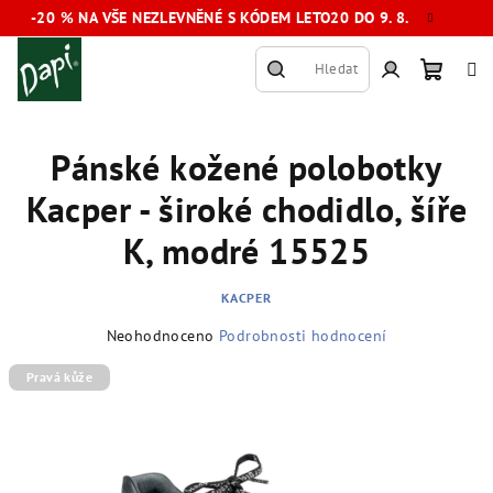
Přejít
-20 % NA VŠE NEZLEVNĚNÉ S KÓDEM LETO20 DO 9. 8.
na
obsah
Hledat
Nákup
Přihlášení
Pánské kožené polobotky
košík
Kacper - široké chodidlo, šíře
K, modré 15525
KACPER
Průměrné
Neohodnoceno
Podrobnosti hodnocení
hodnocení
produktu
Pravá kůže
je
0,0
z
5
hvězdiček.