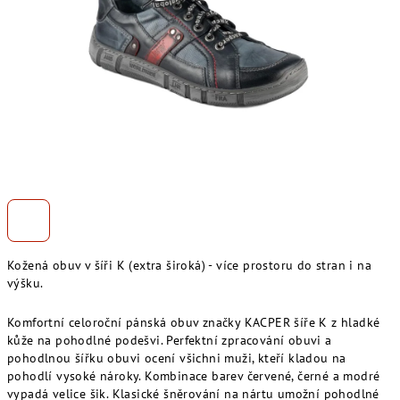
Kožená obuv v šíři K (extra široká) - více prostoru do stran i na
výšku.
Komfortní celoroční pánská obuv značky KACPER šíře K z hladké
kůže na pohodlné podešvi. Perfektní zpracování obuvi a
pohodlnou šířku obuvi ocení všichni muži, kteří kladou na
pohodlí vysoké nároky. Kombinace barev červené, černé a modré
vypadá velice šik. Klasické šněrování na nártu umožní pohodlné