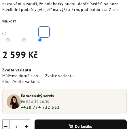
nazouvání a zaručí, že polobotky budou dobře "sedět" na noze.
Flexibilní podešev „Air jet“ má výšku 3cm, pod patou cca 2 cm.
VELIKOST
2 599 Kč
Měrná
Zvolte variantu
cena:
Můžeme doručit do:
Zvolte variantu
Kód:
Zvolte variantu
Poradenský servis
Po-Pá 8:30-16:30
+420 774 732 553
−
+
Do košíku