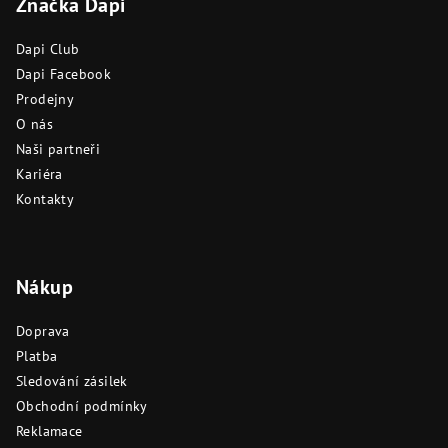
Značka Dapi
p
a
Dapi Club
t
Dapi Facebook
í
Prodejny
O nás
Naši partneři
Kariéra
Kontakty
Nákup
Doprava
Platba
Sledování zásilek
Obchodní podmínky
Reklamace