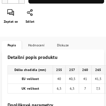
Zeptat se
Sdílet
Popis
Hodnocení
Diskuze
Detailní popis produktu
Délka chodidla (mm)
255
257
260
265
EU velikost
40
40,5
41
41,5
UK velikost
6,5
6,5
7
7,5
Doplňkové parametry