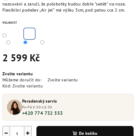
nazouvání a zaručí, že polobotky budou dobře "sedět" na noze.
Flexibilní podešev „Air jet“ má výšku 3cm, pod patou cca 2 cm.
VELIKOST
2 599 Kč
Měrná
Zvolte variantu
cena:
Můžeme doručit do:
Zvolte variantu
Kód:
Zvolte variantu
Poradenský servis
Po-Pá 8:30-16:30
+420 774 732 553
−
+
Do košíku