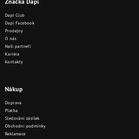
Značka Dapi
p
a
Dapi Club
t
Dapi Facebook
í
Prodejny
O nás
Naši partneři
Kariéra
Kontakty
Nákup
Doprava
Platba
Sledování zásilek
Obchodní podmínky
Reklamace