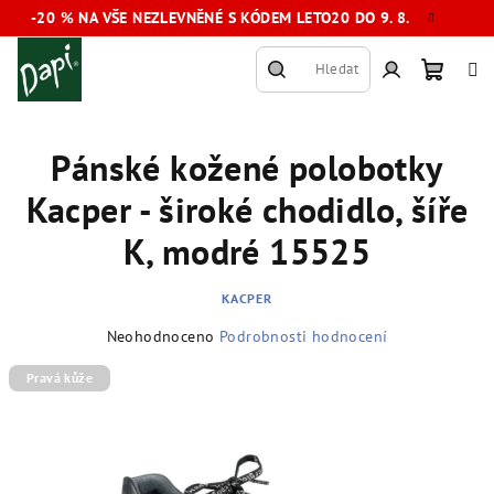
Přejít
-20 % NA VŠE NEZLEVNĚNÉ S KÓDEM LETO20 DO 9. 8.
na
obsah
Hledat
Nákup
Přihlášení
Pánské kožené polobotky
košík
Kacper - široké chodidlo, šíře
K, modré 15525
KACPER
Průměrné
Neohodnoceno
Podrobnosti hodnocení
hodnocení
produktu
Pravá kůže
je
0,0
z
5
hvězdiček.