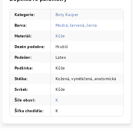
Kategorie
:
Boty Kacper
Barva
:
Modrá, červená, černá
Materiál
:
Kůže
Dezén podešve
:
Hrubší
Podešev
:
Latex
Podšívka
:
Kůže
Stélka
:
Kožená, vyměkčená, anatomická
Svršek
:
Kůže
Šíře obuvi
:
K
Šířka chodidla
:
K