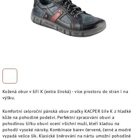
Kožená obuv v šíři K (extra široká) - více prostoru do stran i na
výšku.
Komfortní celoroční pánská obuv značky KACPER šíře K z hladké
kůže na pohodlné podešvi. Perfektní zpracování obuvi a
pohodlnou šířku obuvi ocení všichni muži, kteří kladou na
pohodlí vysoké nároky. Kombinace barev červené, černé a modré
vypadá velice šik. Klasické šněrování na nártu umožní pohodlné