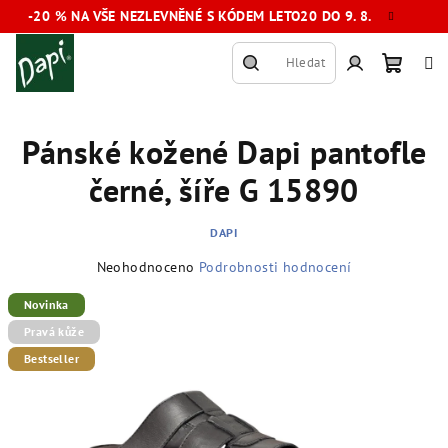
Přejít
-20 % NA VŠE NEZLEVNĚNÉ S KÓDEM LETO20 DO 9. 8.
na
obsah
Hledat
Nákup
Přihlášení
Pánské kožené Dapi pantofle
košík
černé, šíře G 15890
DAPI
Průměrné
Neohodnoceno
Podrobnosti hodnocení
hodnocení
produktu
Novinka
je
Pravá kůže
0,0
Bestseller
z
5
hvězdiček.