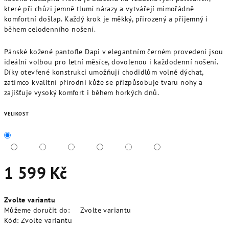
které při chůzi jemně tlumí nárazy a vytvářejí mimořádně
komfortní došlap. Každý krok je měkký, přirozený a příjemný i
během celodenního nošení.
Pánské kožené pantofle Dapi v elegantním černém provedení jsou
ideální volbou pro letní měsíce, dovolenou i každodenní nošení.
Díky otevřené konstrukci umožňují chodidlům volně dýchat,
zatímco kvalitní přírodní kůže se přizpůsobuje tvaru nohy a
zajišťuje vysoký komfort i během horkých dnů.
VELIKOST
1 599 Kč
Měrná
Zvolte variantu
cena:
Můžeme doručit do:
Zvolte variantu
Kód:
Zvolte variantu