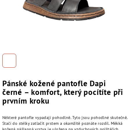
Pánské kožené pantofle Dapi
černé – komfort, který pocítíte při
prvním kroku
Některé pantofle vypadají pohodlně. Tyto jsou pohodlné skutečně.
Stačí do stélky zatlačit prstem a okamžitě poznáte rozdíl. Měkká
kožená nášlapná vrstva je uložena na vzduchových polštářích,