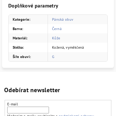
Doplňkové parametry
Kategorie
:
Pánská obuv
Barva
:
Černá
Materiál
:
Kůže
Stélka
:
Kožená, vyměkčená
Šíře obuvi
:
G
Odebírat newsletter
E-mail
Vložením e-mailu souhlasíte s
podmínkami ochrany