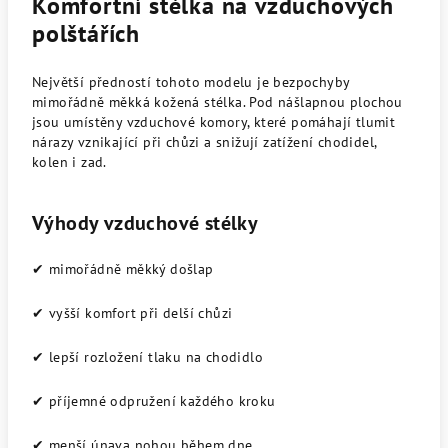
Komfortní stélka na vzduchových
polštářích
Největší předností tohoto modelu je bezpochyby
mimořádně měkká kožená stélka. Pod nášlapnou plochou
jsou umístěny vzduchové komory, které pomáhají tlumit
nárazy vznikající při chůzi a snižují zatížení chodidel,
kolen i zad.
Výhody vzduchové stélky
✔ mimořádně měkký došlap
✔ vyšší komfort při delší chůzi
✔ lepší rozložení tlaku na chodidlo
✔ příjemné odpružení každého kroku
✔ menší únava nohou během dne