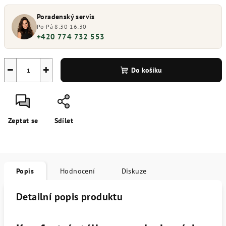
Poradenský servis
Po-Pá 8:30-16:30
+420 774 732 553
−
+
Do košíku
Zeptat se
Sdílet
Popis
Hodnocení
Diskuze
Detailní popis produktu