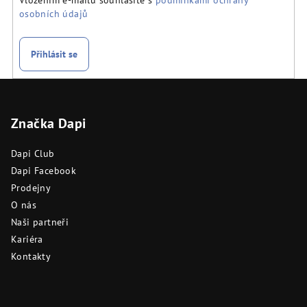
osobních údajů
Přihlásit se
Z
á
Značka Dapi
p
a
Dapi Club
t
Dapi Facebook
í
Prodejny
O nás
Naši partneři
Kariéra
Kontakty