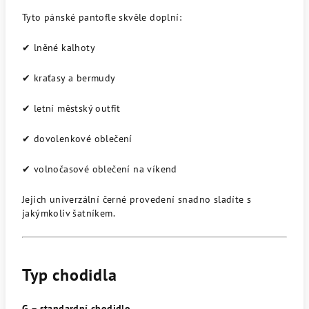
Tyto pánské pantofle skvěle doplní:
✔ lněné kalhoty
✔ kraťasy a bermudy
✔ letní městský outfit
✔ dovolenkové oblečení
✔ volnočasové oblečení na víkend
Jejich univerzální černé provedení snadno sladíte s
jakýmkoliv šatníkem.
Typ chodidla
G – standardní chodidlo