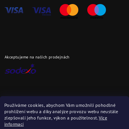
Akceptujeme na našich prodejnách
Dopravci
Používáme cookies, abychom Vám umožnili pohodlné
prohlížení webu a díky analýze provozu webu neustále
Zboží zasíláme těmito dopravci
zlepšovali jeho funkce, výkon a použitelnost.
Více
informací