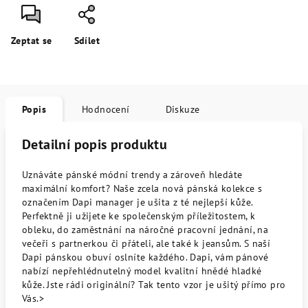
Zeptat se
Sdílet
Popis
Hodnocení
Diskuze
Detailní popis produktu
Uznáváte pánské módní trendy a zároveň hledáte
maximální komfort? Naše zcela nová pánská kolekce s
označením Dapi manager je ušita z té nejlepší kůže.
Perfektně ji užijete ke společenským příležitostem, k
obleku, do zaměstnání na náročné pracovní jednání, na
večeři s partnerkou či přáteli, ale také k jeansům. S naší
Dapi pánskou obuví oslníte každého. Dapi, vám pánové
nabízí nepřehlédnutelný model kvalitní hnědé hladké
kůže. Jste rádi originální? Tak tento vzor je ušitý přímo pro
Vás.>