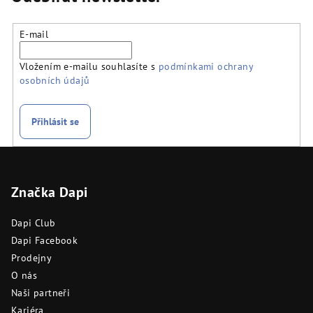
E-mail
Vložením e-mailu souhlasíte s
podmínkami ochrany
osobních údajů
Přihlásit se
Z
á
Značka Dapi
p
a
Dapi Club
t
Dapi Facebook
í
Prodejny
O nás
Naši partneři
Kariéra