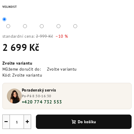
VELIKOST
standardní cena:
2 999 Kč
–10 %
2 699 Kč
Měrná
Zvolte variantu
cena:
Můžeme doručit do:
Zvolte variantu
Kód:
Zvolte variantu
Poradenský servis
Po-Pá 8:30-16:30
+420 774 732 553
−
+
Do košíku