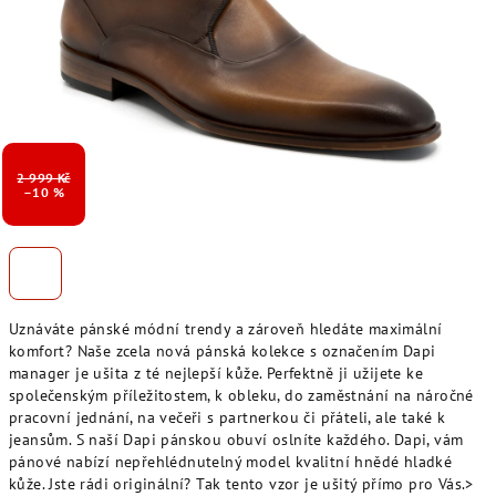
2 999 Kč
–10 %
Uznáváte pánské módní trendy a zároveň hledáte maximální
komfort? Naše zcela nová pánská kolekce s označením Dapi
manager je ušita z té nejlepší kůže. Perfektně ji užijete ke
společenským příležitostem, k obleku, do zaměstnání na náročné
pracovní jednání, na večeři s partnerkou či přáteli, ale také k
jeansům. S naší Dapi pánskou obuví oslníte každého. Dapi, vám
pánové nabízí nepřehlédnutelný model kvalitní hnědé hladké
kůže. Jste rádi originální? Tak tento vzor je ušitý přímo pro Vás.>