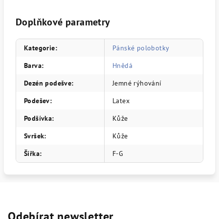
Doplňkové parametry
Kategorie
:
Pánské polobotky
Barva
:
Hnědá
Dezén podešve
:
Jemné rýhování
Podešev
:
Latex
Podšívka
:
Kůže
Svršek
:
Kůže
Šířka
:
F-G
Odebírat newsletter