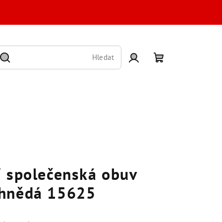
Hledat
Přihlášení
Nákupní
košík
í společenská obuv
 hnědá 15625