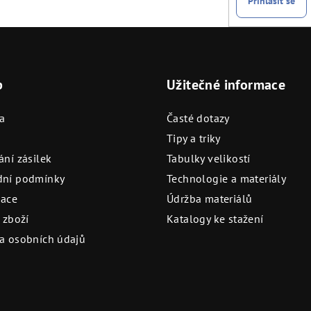
Přihlásit se
p
Užitečné informace
a
Časté dotazy
Tipy a triky
ní zásilek
Tabulky velikostí
ní podmínky
Technologie a materiály
ace
Údržba materiálů
 zboží
Katalogy ke stažení
a osobních údajů