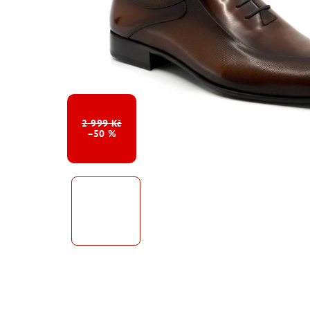
2 999 Kč
–50 %