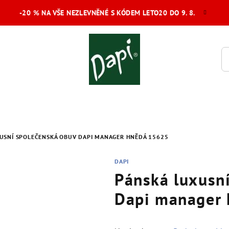
-20 % NA VŠE NEZLEVNĚNÉ S KÓDEM LETO20 DO 9. 8.
USNÍ SPOLEČENSKÁ OBUV DAPI MANAGER HNĚDÁ 15625
DAPI
Pánská luxusn
Dapi manager