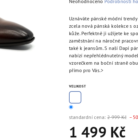
Průměrné
Neohodnoceno
Podrobnosti h
hodnocení
produktu
Uznáváte pánské módní trendy
je
zcela nová pánská kolekce s oz
0,0
kůže. Perfektně ji užijete ke s
z
zaměstnání na náročné pracovní 
5
také k jeansům. S naší Dapi p
hvězdiček.
nabízí nepřehlédnutelný model
vzorečkem na boční straně obuvi.
přímo pro Vás.>
VELIKOST
standardní cena:
2 999 Kč
–50
1 499 Kč