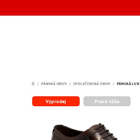
Přejít
na
obsah
/
PÁNSKÁ OBUV
/
SPOLEČENSKÁ OBUV
/
PÁNSKÁ LUX
DOMŮ
Výprodej
Pravá kůže