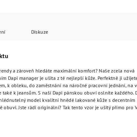
ení
Diskuze
ktu
rendy a zároveň hledáte maximální komfort? Naše zcela nová
m Dapi manager je ušita z té nejlepší kůže. Perfektně ji užijet
em, k obleku, do zaměstnání na náročné pracovní jednání, na v
ale také k jeansům. S naší Dapi pánskou obuví oslníte každého. 
hlédnutelný model kvalitní hnědé lakované kůže s decentním
obuvi. Jste rádi originální? Tak tento vzor je ušitý přímo pro 