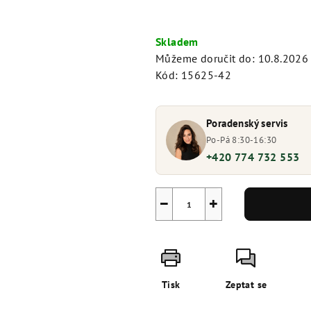
Měrná
cena:
Skladem
Můžeme doručit do:
10.8.2026
Kód:
15625-42
Poradenský servis
Po-Pá 8:30-16:30
+420 774 732 553
−
+
Tisk
Zeptat se