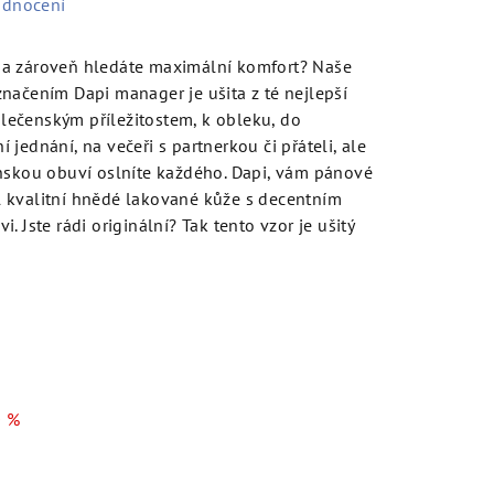
odnocení
 a zároveň hledáte maximální komfort? Naše
načením Dapi manager je ušita z té nejlepší
polečenským příležitostem, k obleku, do
jednání, na večeři s partnerkou či přáteli, ale
ánskou obuví oslníte každého. Dapi, vám pánové
 kvalitní hnědé lakované kůže s decentním
 Jste rádi originální? Tak tento vzor je ušitý
 %