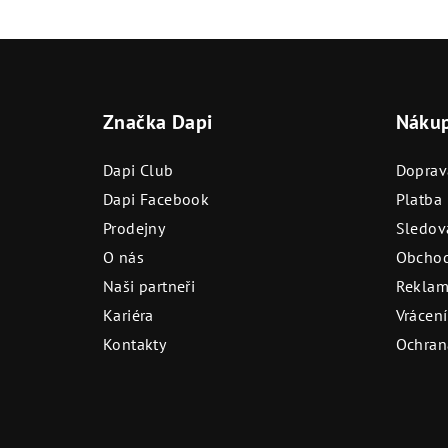
Z
á
Značka Dapi
Náku
p
a
Dapi Club
Doprav
t
Dapi Facebook
Platba
Prodejny
Sledová
í
O nás
Obchod
Naši partneři
Reklam
Kariéra
Vrácení
Kontakty
Ochran