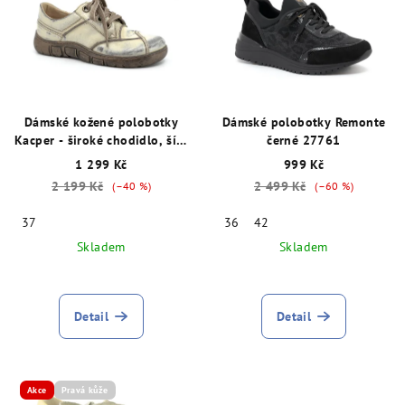
Dámské kožené polobotky
Dámské polobotky Remonte
Kacper - široké chodidlo, šíře
černé 27761
K, béžové 27593
1 299 Kč
999 Kč
2 199 Kč
2 499 Kč
(–40 %)
(–60 %)
37
36
42
Skladem
Skladem
Detail
Detail
Akce
Pravá kůže