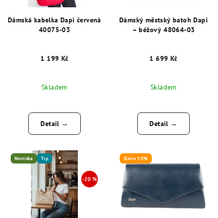
Dámská kabelka Dapi červená
Dámský městský batoh Dapi
40075-03
– béžový 48064-03
1 199 Kč
1 699 Kč
Skladem
Skladem
Detail →
Detail →
Novinka
Tip
Sleva 10%