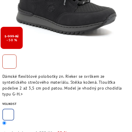
1 999 Kč
–50 %
Dámské flexiblové polobotky zn. Rieker se svrškem ze
syntetického strečového materiálu. Stélka kožená. Tloušťka
podešve 2 až 3,5 cm pod patou. Model je vhodný pro chodidla
typu G-H.>
VELIKOST