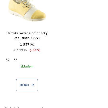
Dámské kožené polobotky
Dapi žluté 28098
1 539 Kč
2 199 Kč
(–30 %)
37
38
Skladem
Detail