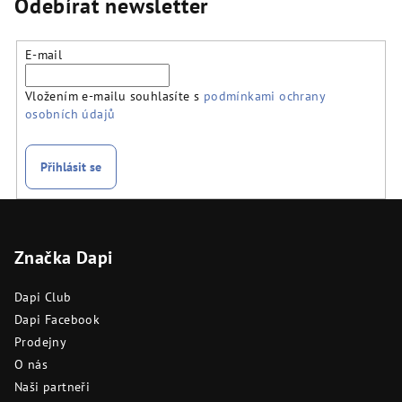
Odebírat newsletter
E-mail
Vložením e-mailu souhlasíte s
podmínkami ochrany
osobních údajů
Přihlásit se
Z
á
Značka Dapi
p
a
Dapi Club
t
Dapi Facebook
í
Prodejny
O nás
Naši partneři