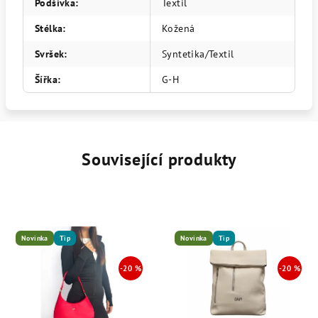
Podšívka
:
Textil
Stélka
:
Kožená
Svršek
:
Syntetika/Textil
Šířka
:
G-H
Související produkty
Novinka
Tip
Novinka
Tip