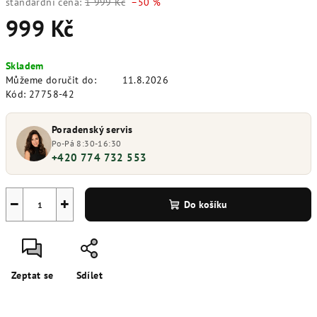
standardní cena:
1 999 Kč
–50 %
999 Kč
Měrná
Skladem
cena:
Můžeme doručit do:
11.8.2026
Kód:
27758-42
Poradenský servis
Po-Pá 8:30-16:30
+420 774 732 553
−
+
Do košíku
Zeptat se
Sdílet