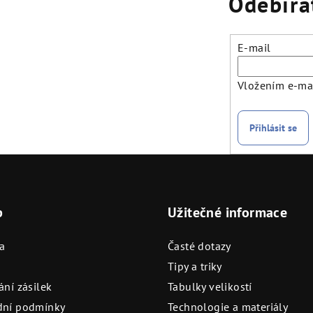
Odebíra
E-mail
Vložením e-mai
Přihlásit se
p
Užitečné informace
a
Časté dotazy
Tipy a triky
ní zásilek
Tabulky velikostí
ní podmínky
Technologie a materiály