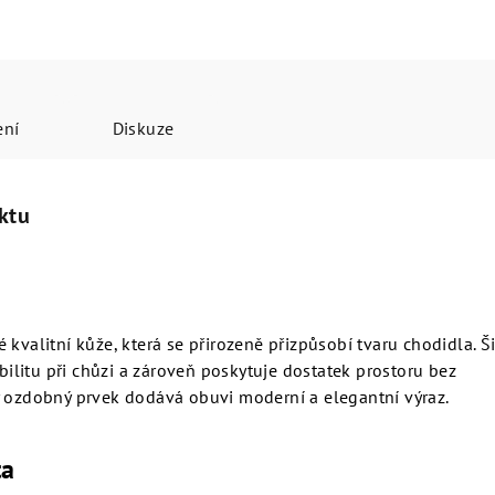
ení
Diskuze
ktu
 kvalitní kůže, která se přirozeně přizpůsobí tvaru chodidla. Š
abilitu při chůzi a zároveň poskytuje dostatek prostoru bez
ý ozdobný prvek dodává obuvi moderní a elegantní výraz.
ta