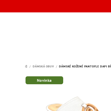
Přejít
na
obsah
/
DÁMSKÁ OBUV
/
DÁMSKÉ KOŽENÉ PANTOFLE DAPI BÍ
DOMŮ
Novinka