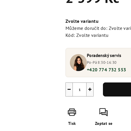
Měrná
cena:
Zvolte variantu
Můžeme doručit do:
Zvolte var
Kód:
Zvolte variantu
Poradenský servis
Po-Pá 8:30-16:30
+420 774 732 553
−
+
Tisk
Zeptat se