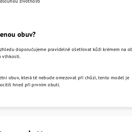
 dlouhou životností
ženou obuv?
vzhledu doporučujeme pravidelně ošetřovat kůži krémem na o
 vlhkostí.
tní obuv, která tě nebude omezovat při chůzi, tento model je
ocítíš hned při prvním obutí.