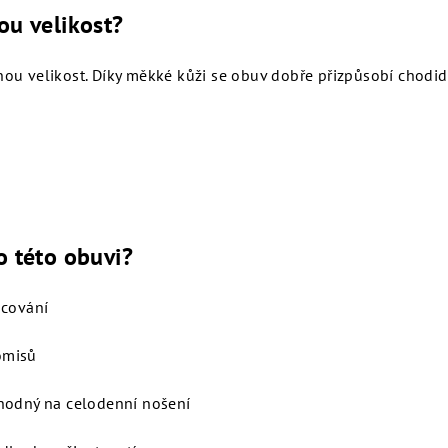
ou velikost?
ou velikost. Díky měkké kůži se obuv dobře přizpůsobí chodid
o této obuvi?
acování
omisů
vhodný na celodenní nošení