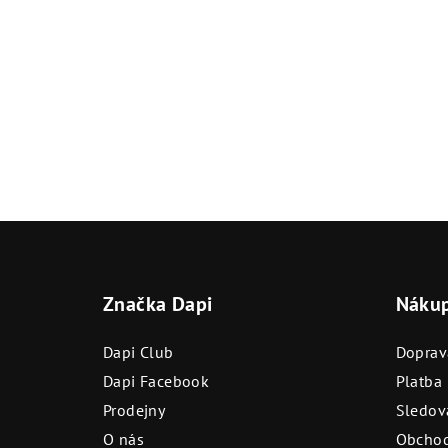
Z
á
Značka Dapi
Náku
p
a
Dapi Club
Doprav
t
Dapi Facebook
Platba
Prodejny
Sledová
í
O nás
Obchod