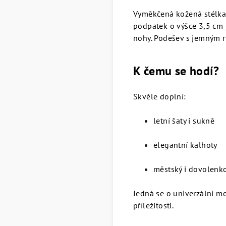
Vyměkčená kožená stélka 
podpatek o výšce 3,5 cm j
nohy. Podešev s jemným rý
K čemu se hodí?
Skvěle doplní:
letní šaty i sukně
elegantní kalhoty
městský i dovolenko
Jedná se o univerzální mod
příležitosti.