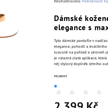
Průměrné
Neohodnoceno
Podrobnosti h
hodnocení
produktu
Dámské kožené
je
0,0
elegance s ma
z
5
Tyto dámské pantofle v nadčaso
hvězdiček.
elegance, pohodlí a kvalitního
luxusně na pohled a zároveň j
je výrazná zlatá aplikace, kter
něj stylový doplněk letního out
VELIKOST
2 399 Kč