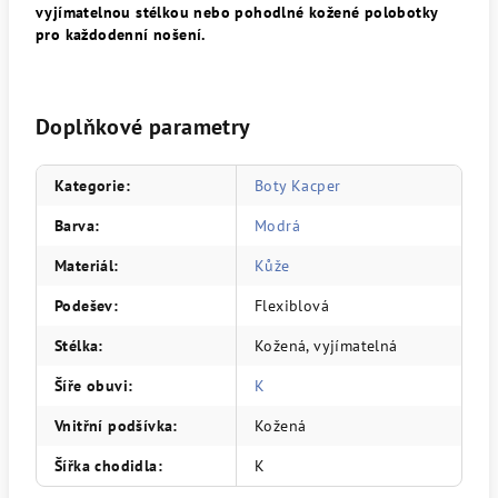
vyjímatelnou stélkou nebo pohodlné kožené polobotky
pro každodenní nošení.
Doplňkové parametry
Kategorie
:
Boty Kacper
Barva
:
Modrá
Materiál
:
Kůže
Podešev
:
Flexiblová
Stélka
:
Kožená, vyjímatelná
Šíře obuvi
:
K
Vnitřní podšívka
:
Kožená
Šířka chodidla
:
K