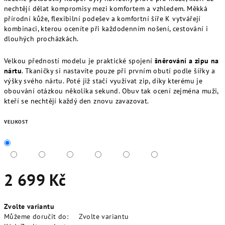
nechtějí dělat kompromisy mezi komfortem a vzhledem. Měkká
přírodní kůže, flexibilní podešev a komfortní šíře K vytvářejí
kombinaci, kterou oceníte při každodenním nošení, cestování i
dlouhých procházkách.
Velkou předností modelu je praktické spojení
šněrování a zipu na
nártu
. Tkaničky si nastavíte pouze při prvním obutí podle šířky a
výšky svého nártu. Poté již stačí využívat zip, díky kterému je
obouvání otázkou několika sekund. Obuv tak ocení zejména muži,
kteří se nechtějí každý den znovu zavazovat.
VELIKOST
2 699 Kč
Měrná
Zvolte variantu
cena:
Můžeme doručit do:
Zvolte variantu