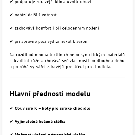
✔ podporuje zdravější klima uvnitř obuvi
✔ nabízí delší životnost
✔ zachovává komfort i při celodenním nošení
✔ při správné péči vydrží několik sezón
Na rozdíl od mnoha textilních nebo syntetických materiálů
si kvalitní kůže zachovává své vlastnosti po dlouhou dobu
a pomáhá vytvářet zdravější prostředí pro chodidla.
Hlavní přednosti modelu
✔
Obuv šíře K – boty pro široké chodidlo
✔
Vyjímatelná kožená stélka
✔
Možnost vložení ortopedické vložky