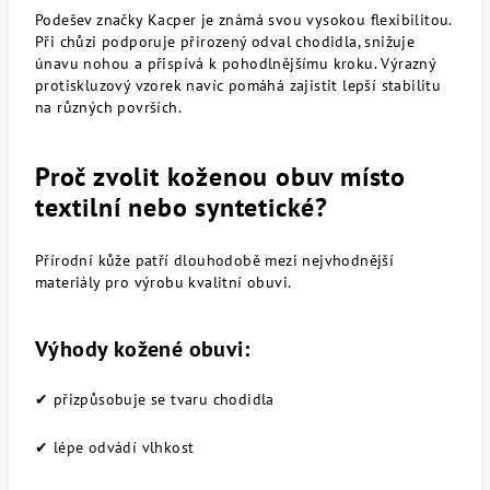
Podešev značky Kacper je známá svou vysokou flexibilitou.
Při chůzi podporuje přirozený odval chodidla, snižuje
únavu nohou a přispívá k pohodlnějšímu kroku. Výrazný
protiskluzový vzorek navíc pomáhá zajistit lepší stabilitu
na různých površích.
Proč zvolit koženou obuv místo
textilní nebo syntetické?
Přírodní kůže patří dlouhodobě mezi nejvhodnější
materiály pro výrobu kvalitní obuvi.
Výhody kožené obuvi:
✔ přizpůsobuje se tvaru chodidla
✔ lépe odvádí vlhkost