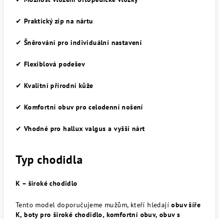
✔
Praktický zip na nártu
✔
Šněrování pro individuální nastavení
✔
Flexiblová podešev
✔
Kvalitní přírodní kůže
✔
Komfortní obuv pro celodenní nošení
✔
Vhodné pro hallux valgus a vyšší nárt
Typ chodidla
K – široké chodidlo
Tento model doporučujeme mužům, kteří hledají
obuv šíře
K, boty pro široké chodidlo, komfortní obuv, obuv s