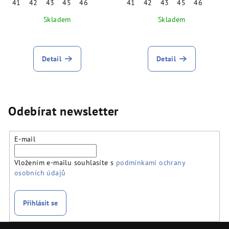
41
42
43
45
46
41
42
43
45
46
Skladem
Skladem
Detail
Detail
Odebírat newsletter
E-mail
Vložením e-mailu souhlasíte s
podmínkami ochrany
osobních údajů
Přihlásit se
Z