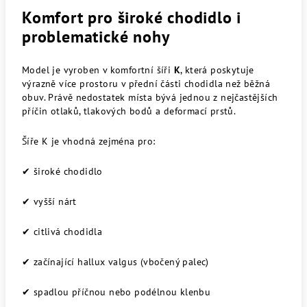
Komfort pro široké chodidlo i
problematické nohy
Model je vyroben v komfortní šíři
K
, která poskytuje
výrazně více prostoru v přední části chodidla než běžná
obuv. Právě nedostatek místa bývá jednou z nejčastějších
příčin otlaků, tlakových bodů a deformací prstů.
Šíře K je vhodná zejména pro:
✔ široké chodidlo
✔ vyšší nárt
✔ citlivá chodidla
✔ začínající hallux valgus (vbočený palec)
✔ spadlou příčnou nebo podélnou klenbu