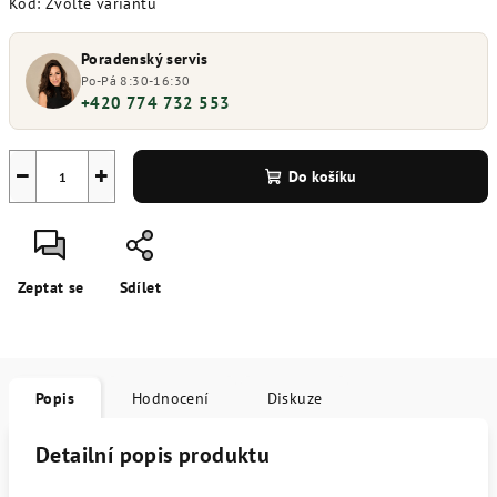
Kód:
Zvolte variantu
Poradenský servis
Po-Pá 8:30-16:30
+420 774 732 553
−
+
Do košíku
Zeptat se
Sdílet
Popis
Hodnocení
Diskuze
Detailní popis produktu