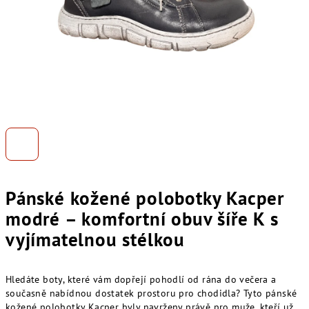
Pánské kožené polobotky Kacper
modré – komfortní obuv šíře K s
vyjímatelnou stélkou
Hledáte boty, které vám dopřejí pohodlí od rána do večera a
současně nabídnou dostatek prostoru pro chodidla? Tyto pánské
kožené polobotky Kacper byly navrženy právě pro muže, kteří už