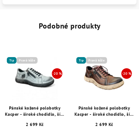
Podobné produkty
Tip
Pravá kůže
Tip
Pravá kůže
Pánské kožené polobotky
Pánské kožené polobotky
Kacper - široké chodidlo, šíře
Kacper - široké chodidlo, šíře
K, šedé 15880
K, hnědé 15876
2 699 Kč
2 699 Kč