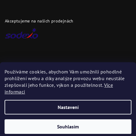
Akceptujeme na našich prodejnách
Dopravci
Používáme cookies, abychom Vám umožnili pohodlné
prohlížení webu a díky analýze provozu webu neustále
Zboží zasíláme těmito dopravci
zlepšovali jeho funkce, výkon a použitelnost.
Více
informací
Nastavení
Copyright 2026
DAPI.cz
. Všechna práva vyhrazena.
Upravit
nastavení cookies
Souhlasím
Vytvořil Shoptet