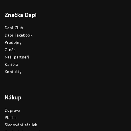
á
Značka Dapi
p
a
Dapi Club
t
Dapi Facebook
í
Prodejny
O nás
Naši partneři
Kariéra
Kontakty
Nákup
Doprava
Platba
Sledování zásilek